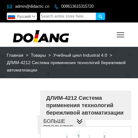

admin@didactic.cn
008613615315720


Pусский

Toggl
Главная
>
Товары
>
Учебный цикл Industral 4.0
>
ДЛИМ-4212 Система применения технологий бережливой
автоматизации
ДЛИМ-4212 Система
применения технологий
бережливой автоматизации
БОЛЬШЕ
ПРОДУКТОВ